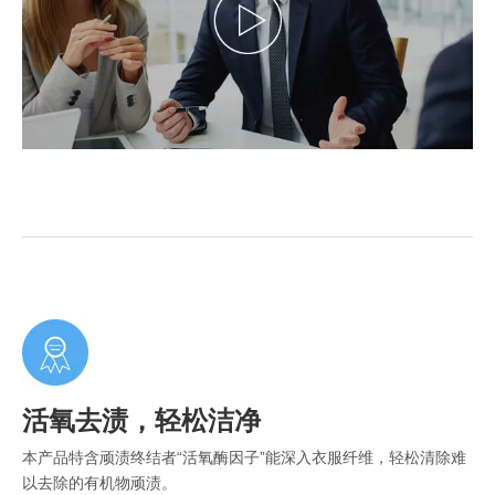
活氧去渍，轻松洁净
本产品特含顽渍终结者“活氧酶因子”能深入衣服纤维，轻松清除难
以去除的有机物顽渍。